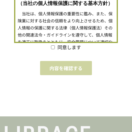
（当社の個人情報保護に関する基本方針）
当社は、個人情報保護の重要性に鑑み、また、保
険業に対する社会の信頼をより向上させるため、個
人情報の保護に関する法律（個人情報保護法）その
他の関連法令・ガイドラインを遵守して、個人情報
を適正に取扱うとともに、安全管理について適切な
同意します
措置を講じます。
当社は、個人情報の取扱いが適正に行われるよう
に従業者への教育・指導を徹底し、適正な取扱いが
行われるよう取り組んでまいります。また、個人情
報の取扱いに関する苦情・相談に迅速に対応し、当
社の個人情報の取扱い及び安全管理に係る適切な措
置については、適宜見直し改善いたします。
（１）個人情報の取得
当社は、十分な安全管理措置を講じたうえで、業務
上必要な範囲で、適法かつ公正な手段により個人情
報を取得します。