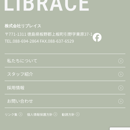
上記の利用目的の変更は、関連性を有すると合理
的に認められる範囲においてのみ行い、変更する場
合には、その内容をご本人に対し、原則として書面
等により通知し、またはホームページ（ＵＲＬ）等
株式会社リブレイス
により公表します。
〒771-1311 徳島県板野郡上板町引野字東原37-1
当社に対し保険募集業務の委託を行う保険会社の
TEL.088-694-2864 FAX.088-637-6529
利用目的は、以下のホームページに掲載してありま
す。
東京海上日動火災保険株式会社
私たちについて
（https://www.tokiomarine-nichido.co.jp）
スタッフ紹介
東京海上日動あんしん生命保険株式会社
（https://www.tmn-anshin.co.jp）
採用情報
（２）個人情報の利用目的
お問い合わせ
当社は、東京海上日動火災保険株式会社および東
京海上日動あんしん生命保険株式会社より保険業務
リンク集
個人情報保護方針
勧誘方針
の委託を受けて、取得した個人情報を、損害保険、
生命保険およびこれらに付帯・関連するサービスの